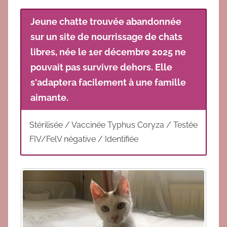
r
Jeune chatte trouvée abandonnée
V
sur un site de nourrissage de chats
E
R
libres, née le 1er décembre 2025 ne
O
pouvait pas survivre dehors. Elle
s'adaptera facilement à une famille
aimante.
Stérilisée / Vaccinée Typhus Coryza / Testée
FIV/FelV négative / Identifiée