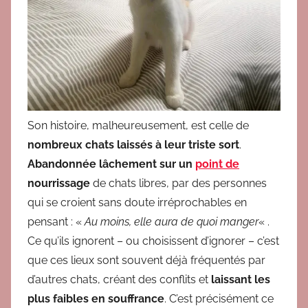
Son
h
i
s
t
oir
e
,
m
a
lh
e
u
r
e
us
e
men
t
,
es
t
c
e
ll
e de
nombreux
chats
l
a
i
s
sés à l
e
ur
t
r
is
t
e
sor
t
.
Ab
andonn
é
e lâchement s
u
r
u
n
p
o
i
n
t
d
e
nourrissage
de chats libres,
par
des
per
s
o
n
n
es
q
ui se
cr
o
i
en
t
s
a
ns dou
te
i
r
r
é
p
r
ochabl
e
s
en
pen
san
t
:
«
A
u m
o
in
s
, elle
aur
a
d
e
quoi
manger
« .
Ce qu’ils ignorent – ou choisissent d’ignorer – c’est
que ces lieux sont souvent déjà fréquentés par
d’autres chats, créant des conflits
et
lai
ss
an
t
les
p
lus
fai
bl
e
s
e
n
s
ou
ff
ra
n
c
e
.
C’
e
s
t
p
réc
i
sément ce