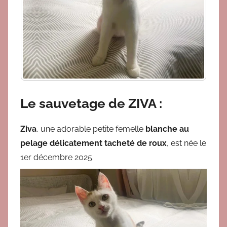
Le sauvetage de ZIVA :
Ziva
,
une adorable petite
femelle
blanche a
u
p
e
la
g
e
délicatement
tacheté de roux
, est
née le
1er décembre 2025
.