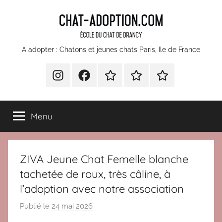
Aller
au
contenu
chatons
A adopter : Chatons et jeunes chats Paris, Ile de France
et
INSTA
Facebook
Devenir
Comment
Nos
bénévole
faire
partenaires
jeunes
pour
un
Menu
l’École
don
chats
du
à
Chat
l’Ecole
à
ZIVA Jeune Chat Femelle blanche
Drancy
du
Chat
tachetée de roux, très câline, à
adopter
de
l’adoption avec notre association
Paris
Drancy
Publié le
24 mai 2026
p
?
a