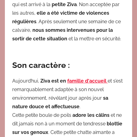
qui
est ar
rivé
à l
a
p
et
i
te
Ziv
a
.
Non acceptée par
les
a
utr
e
s,
e
lle a
été
vi
c
tim
e
d
e v
i
o
le
nces
réguliè
r
es
.
Aprè
s
seulement
une
s
e
ma
in
e
de ce
calvaire,
nous sommes intervenues pour la
sortir de cette situation
et la mettre en sécurité.
Son caractère :
Aujourd’hui,
Ziva est en
famille
d
‘acc
u
e
i
l
et
s’est
remarquablement adaptée à son nouvel
environnement, révélant jour après jour
sa
nature douce et affectueuse
.
Cette petite boule de poils
adore les câlins
et ne
dit jamais non à un moment de tendresse
blottie
sur vos genoux
. Cette petite chatte aimante a