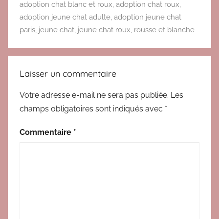
A
adoption chat blanc et roux
,
adoption chat roux
,
d
adoption jeune chat adulte
,
adoption jeune chat
o
paris
,
jeune chat
,
jeune chat roux
,
rousse et blanche
p
t
i
Laisser un commentaire
o
n
Votre adresse e-mail ne sera pas publiée.
Les
c
champs obligatoires sont indiqués avec
*
h
a
Commentaire
*
t
s
a
d
u
l