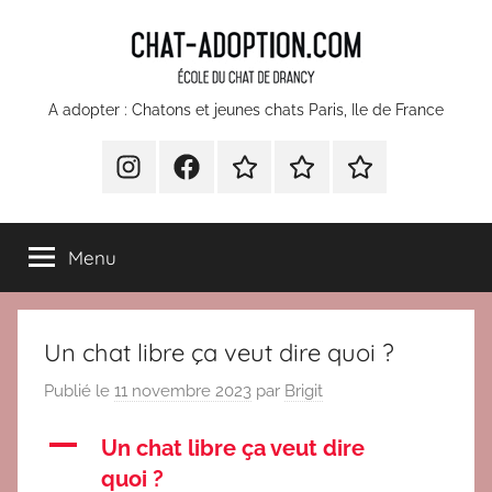
Aller
au
contenu
chatons
A adopter : Chatons et jeunes chats Paris, Ile de France
et
INSTA
Facebook
Devenir
Comment
Nos
bénévole
faire
partenaires
jeunes
pour
un
Menu
l’École
don
chats
du
à
Chat
l’Ecole
à
Un chat libre ça veut dire quoi ?
Drancy
du
Chat
adopter
Publié le
11 novembre 2023
par
Brigit
de
Paris
A
Drancy
Un chat libre ça veut dire
?
quoi ?