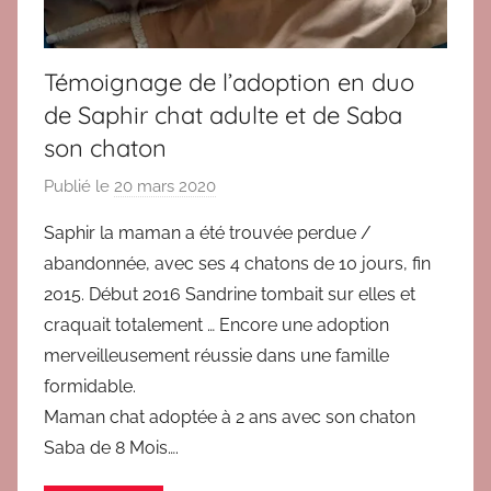
1
6
,
Témoignage de l’adoption en duo
B
de Saphir chat adulte et de Saba
l
son chaton
o
g
Publié le
20 mars 2020
p
,
a
T
Saphir la maman a été trouvée perdue /
r
é
abandonnée, avec ses 4 chatons de 10 jours, fin
B
m
2015. Début 2016 Sandrine tombait sur elles et
r
o
craquait totalement … Encore une adoption
i
i
merveilleusement réussie dans une famille
g
g
formidable.
i
n
t
Maman chat adoptée à 2 ans avec son chaton
a
Saba de 8 Mois….
g
e