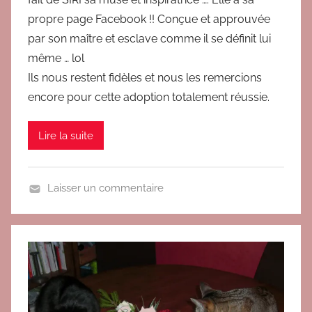
r
propre page Facebook !! Conçue et approuvée
i
par son maître et esclave comme il se définit lui
g
même … lol
i
t
Ils nous restent fidèles et nous les remercions
encore pour cette adoption totalement réussie.
Lire la suite
Laisser un commentaire
A
d
o
p
t
i