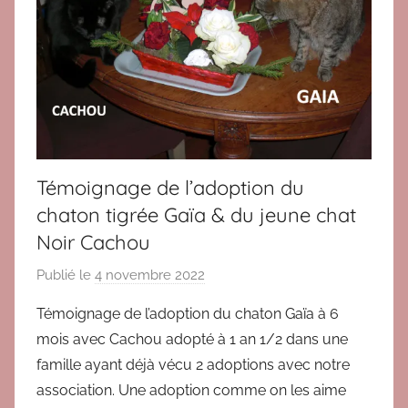
o
n
s
2
0
1
3
,
Témoignage de l’adoption du
B
chaton tigrée Gaïa & du jeune chat
l
Noir Cachou
o
g
Publié le
4 novembre 2022
p
,
a
T
Témoignage de l’adoption du chaton Gaïa à 6
r
é
mois avec Cachou adopté à 1 an 1/2 dans une
B
m
famille ayant déjà vécu 2 adoptions avec notre
r
o
association. Une adoption comme on les aime
i
i