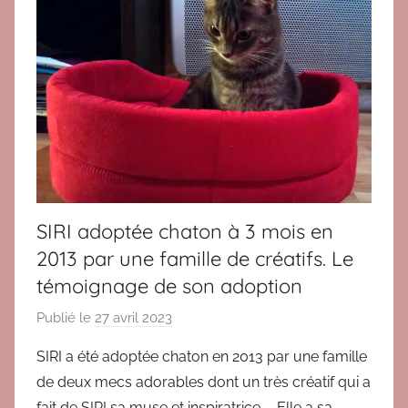
SIRI adoptée chaton à 3 mois en
2013 par une famille de créatifs. Le
témoignage de son adoption
Publié le
27 avril 2023
p
a
SIRI a été adoptée chaton en 2013 par une famille
r
de deux mecs adorables dont un très créatif qui a
B
fait de SIRI sa muse et inspiratrice …. Elle a sa