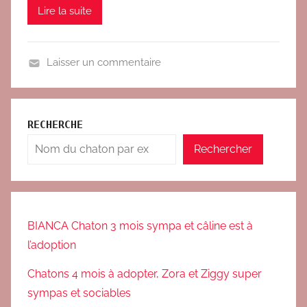
Lire la suite
s
a
d
Laisser un commentaire
o
A
p
d
t
o
i
RECHERCHE
p
o
Rechercher
t
n
i
o
n
s
BIANCA Chaton 3 mois sympa et câline est à
2
l’adoption
0
Chatons 4 mois à adopter, Zora et Ziggy super
1
sympas et sociables
6