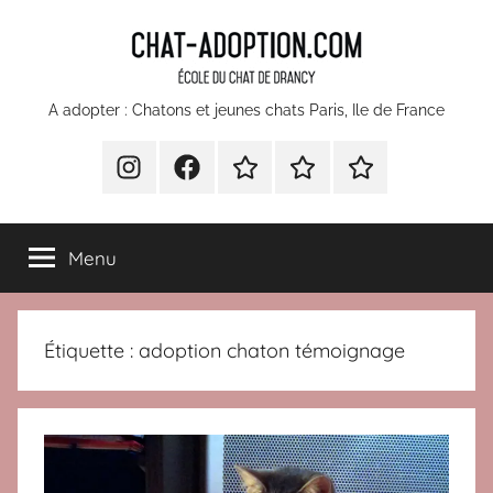
Aller
au
contenu
chatons
A adopter : Chatons et jeunes chats Paris, Ile de France
et
INSTA
Facebook
Devenir
Comment
Nos
bénévole
faire
partenaires
jeunes
pour
un
Menu
l’École
don
chats
du
à
Chat
l’Ecole
à
Étiquette :
adoption chaton témoignage
Drancy
du
Chat
adopter
de
Paris
Drancy
?