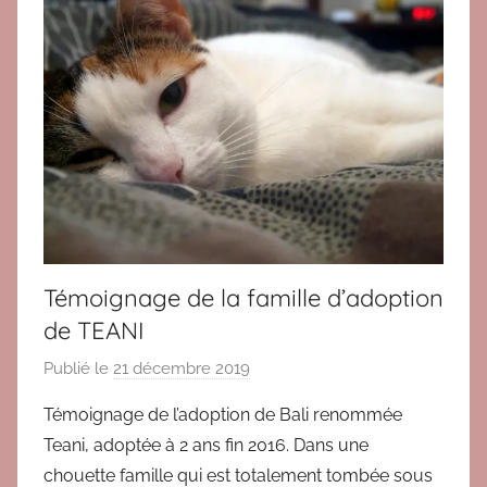
o
t
n
i
o
n
s
2
0
1
6
,
Témoignage de la famille d’adoption
T
de TEANI
é
m
Publié le
21 décembre 2019
p
o
a
Témoignage de l’adoption de Bali renommée
i
r
Teani, adoptée à 2 ans fin 2016. Dans une
g
B
n
chouette famille qui est totalement tombée sous
r