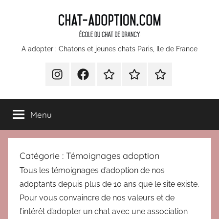
Aller
au
contenu
chatons
A adopter : Chatons et jeunes chats Paris, Ile de France
et
INSTA
Facebook
Devenir
Comment
Nos
bénévole
faire
partenaires
jeunes
pour
un
Menu
l’École
don
chats
du
à
Chat
l’Ecole
à
Catégorie :
Témoignages adoption
Drancy
du
Chat
Tous les témoignages d’adoption de nos
adopter
de
adoptants depuis plus de 10 ans que le site existe.
Paris
Drancy
Pour vous convaincre de nos valeurs et de
?
l’intérêt d’adopter un chat avec une association