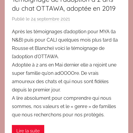
i
du chat OTTAWA, adoptée en 2019
g
Publié le
24 septembre 2021
p
n
a
a
Après les témoignages d’adoption pour MYA (la
r
g
N&B) puis pour CALI quelques mois plus tard (la
B
e
Rousse et Blanche) voici le témoignage de
r
s
l’adoption d’OTTAWA.
i
a
Adoptée à 2 ans en Mai dernier elle a rejoint une
g
d
super famille qu’on adOOOOre. De vrais
i
o
t
amoureux des chats et qui nous sont fidèles
p
depuis le premier jour.
t
i
A lire absolument pour comprendre qui nous
o
sommes, nos valeurs et le « genre » de familles
n
que nous recherchons pour nos protégés.
Lire la suite