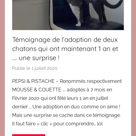
2
0
2
0
,
Témoignage de l’adoption de deux
B
chatons qui ont maintenant 1 an et
l
…. une surprise !
o
g
Publié le
1 juillet 2020
p
,
a
T
PEPSI & PISTACHE – Renommés respectivement
r
é
MOUSSE & COUETTE …. adoptés à 7 mois en
B
m
Février 2020 qui ont fêté leurs 1 an en juillet
r
o
dernier … Une adoption en duo comme on aime !
i
i
Mais une surprise se cache dans ce témoignage.
g
g
Il faut faire « clic » pour comprendre… lol
i
n
t
a