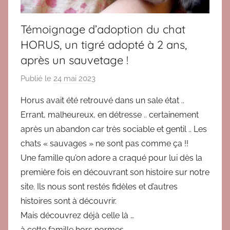
,
T
Témoignage d’adoption du chat
é
HORUS, un tigré adopté à 2 ans,
m
après un sauvetage !
o
i
Publié le
24 mai 2023
p
g
a
n
Horus avait été retrouvé dans un sale état ..
r
a
Errant, malheureux, en détresse .. certainement
B
g
après un abandon car très sociable et gentil .. Les
r
e
chats « sauvages » ne sont pas comme ça !!
i
s
Une famille qu’on adore a craqué pour lui dès la
g
a
première fois en découvrant son histoire sur notre
i
d
t
site. Ils nous sont restés fidèles et d’autres
o
histoires sont à découvrir.
p
Mais découvrez déjà celle là …
t
à cette famille hors normes.