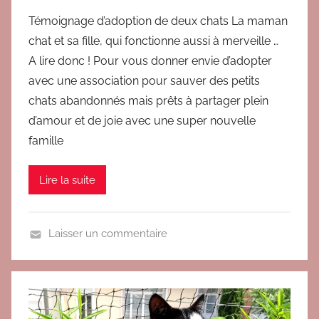
a
Témoignage d’adoption de deux chats La maman
r
chat et sa fille, qui fonctionne aussi à merveille …
B
A lire donc ! Pour vous donner envie d’adopter
r
avec une association pour sauver des petits
i
chats abandonnés mais prêts à partager plein
g
d’amour et de joie avec une super nouvelle
i
t
famille
Lire la suite
Laisser un commentaire
B
l
o
g