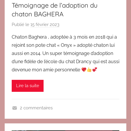
Témoignage de l’adoption du
B
chaton BAGHERA
l
o
Publié le
15 février 2023
p
g
a
Chaton Baghera , adoptée à 3 mois en 2018 qui a
,
r
rejoint son pote chat « Onyx » adopté chaton lui
T
B
é
aussi en 2014. Un super témoignage d’adoption
r
m
d’une fidèle de l’école du chat Drancy qui est aussi
i
o
devenue mon amie personnelle
g
i
i
g
t
Lire la suite
n
a
g
2 commentaires
e
A
s
d
a
o