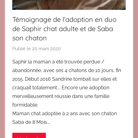
3
,
Témoignage de l’adoption en duo
T
de Saphir chat adulte et de Saba
é
son chaton
m
o
Publié le
20 mars 2020
p
i
a
g
Saphir la maman a été trouvée perdue /
r
n
abandonnée, avec ses 4 chatons de 10 jours, fin
B
a
2015. Début 2016 Sandrine tombait sur elles et
r
g
craquait totalement … Encore une adoption
i
e
merveilleusement réussie dans une famille
g
s
formidable.
i
a
t
Maman chat adoptée à 2 ans avec son chaton
d
Saba de 8 Mois….
o
p