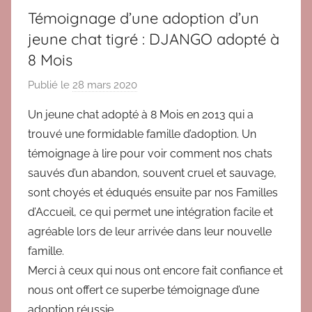
,
Témoignage d’une adoption d’un
T
jeune chat tigré : DJANGO adopté à
é
8 Mois
m
o
Publié le
28 mars 2020
p
i
a
g
Un jeune chat adopté à 8 Mois en 2013 qui a
r
n
trouvé une formidable famille d’adoption. Un
B
a
témoignage à lire pour voir comment nos chats
r
g
sauvés d’un abandon, souvent cruel et sauvage,
i
e
sont choyés et éduqués ensuite par nos Familles
g
s
d’Accueil, ce qui permet une intégration facile et
i
a
t
agréable lors de leur arrivée dans leur nouvelle
d
famille.
o
Merci à ceux qui nous ont encore fait confiance et
p
nous ont offert ce superbe témoignage d’une
t
adoption réussie …