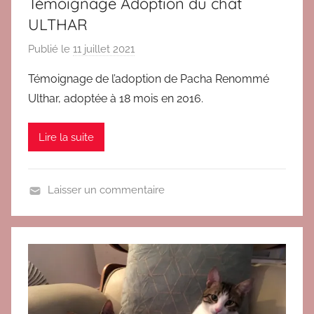
Témoignage Adoption du chat
T
ULTHAR
é
m
Publié le
11 juillet 2021
p
o
a
Témoignage de l’adoption de Pacha Renommé
i
r
Ulthar, adoptée à 18 mois en 2016.
g
B
n
r
a
Lire la suite
i
g
g
e
i
s
Laisser un commentaire
t
a
A
d
d
o
o
p
p
t
t
i
i