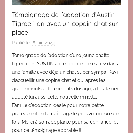
6
,
Témoignage de l’adoption d’Austin
T
Tigrée 1 an avec un copain chat sur
é
place
m
o
Publié le
18 juin 2023
p
i
a
g
Témoignage de l’adoption d’une jeune chatte
r
n
tigrée 1 an. AUSTIN a été adoptée l’été 2022 dans
B
a
une famille avec déjà un chat super sympa. Ravi
r
g
d’accueillir une copine chat et qui après les
i
e
grognements et feulements d’usage, a totalement
g
s
adopté lui aussi cette nouvelle minette.
i
a
t
Famille d’adoption idéale pour notre petite
d
protégée et ce témoignage le prouve, encore une
o
fois. Merci à son adoptante pour sa confiance, et
p
pour ce témoignage adorable !!
t