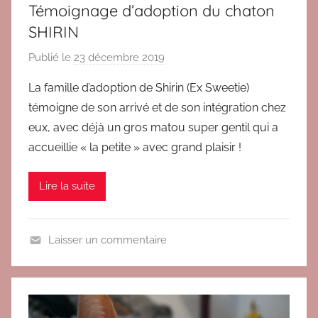
Témoignage d’adoption du chaton
T
SHIRIN
é
m
Publié le
23 décembre 2019
p
o
a
La famille d’adoption de Shirin (Ex Sweetie)
i
r
témoigne de son arrivé et de son intégration chez
g
B
n
eux, avec déjà un gros matou super gentil qui a
r
a
accueillie « la petite » avec grand plaisir !
i
g
g
e
Lire la suite
i
s
t
a
d
Laisser un commentaire
o
A
p
d
t
o
i
p