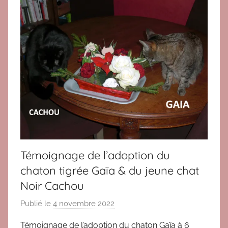
d
p
o
t
p
i
t
o
i
n
o
s
n
2
0
1
8
,
Témoignage de l’adoption du
B
chaton tigrée Gaïa & du jeune chat
l
Noir Cachou
o
g
Publié le
4 novembre 2022
p
,
a
T
Témoignage de l’adoption du chaton Gaïa à 6