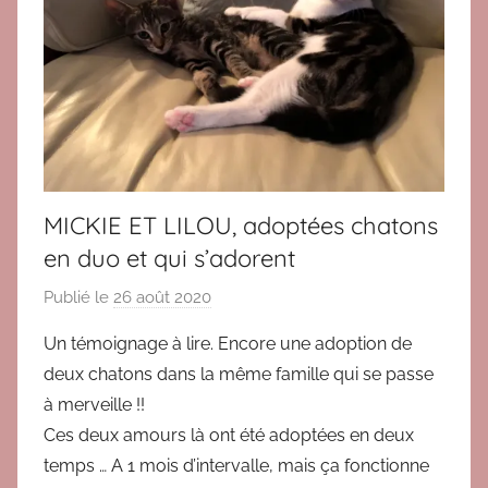
o
o
n
n
s
2
0
1
6
,
MICKIE ET LILOU, adoptées chatons
T
en duo et qui s’adorent
é
m
Publié le
26 août 2020
p
o
a
Un témoignage à lire. Encore une adoption de
i
r
deux chatons dans la même famille qui se passe
g
B
n
à merveille !!
r
a
Ces deux amours là ont été adoptées en deux
i
g
temps … A 1 mois d’intervalle, mais ça fonctionne
g
e