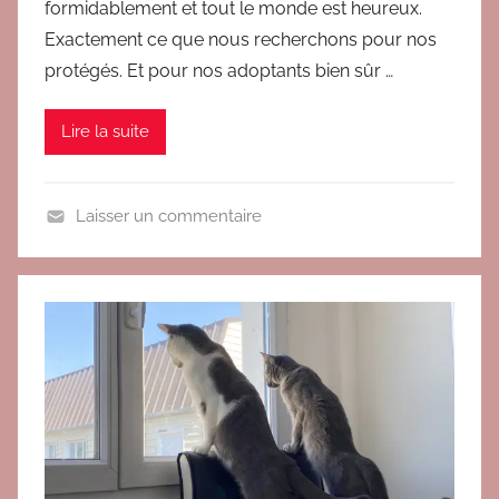
formidablement et tout le monde est heureux.
i
s
t
Exactement ce que nous recherchons pour nos
a
protégés. Et pour nos adoptants bien sûr …
d
o
Lire la suite
p
t
i
Laisser un commentaire
o
A
n
d
o
p
t
i
o
n
s