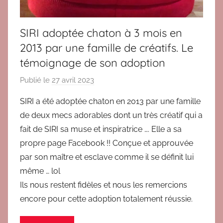
3
,
SIRI adoptée chaton à 3 mois en
T
2013 par une famille de créatifs. Le
é
témoignage de son adoption
m
o
Publié le
27 avril 2023
p
i
a
g
SIRI a été adoptée chaton en 2013 par une famille
r
n
de deux mecs adorables dont un très créatif qui a
B
a
fait de SIRI sa muse et inspiratrice …. Elle a sa
r
g
propre page Facebook !! Conçue et approuvée
i
e
par son maître et esclave comme il se définit lui
g
s
même … lol
i
a
t
Ils nous restent fidèles et nous les remercions
d
encore pour cette adoption totalement réussie.
o
p