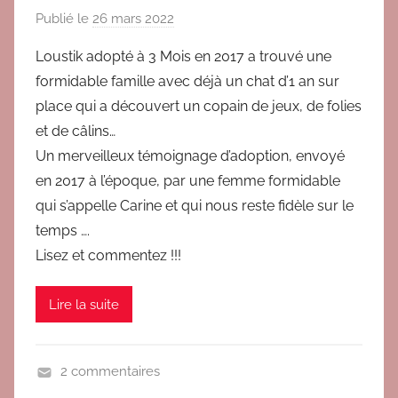
a
Publié le
26 mars 2022
p
d
a
Loustik adopté à 3 Mois en 2017 a trouvé une
o
r
formidable famille avec déjà un chat d’1 an sur
p
B
t
place qui a découvert un copain de jeux, de folies
r
i
et de câlins…
i
o
Un merveilleux témoignage d’adoption, envoyé
g
n
en 2017 à l’époque, par une femme formidable
i
t
qui s’appelle Carine et qui nous reste fidèle sur le
temps ….
Lisez et commentez !!!
Lire la suite
2 commentaires
A