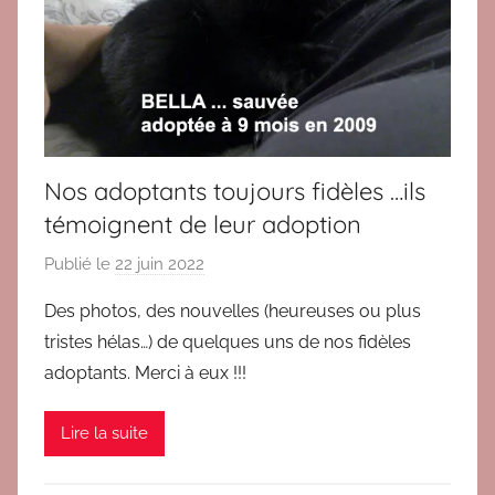
n
s
2
0
1
6
,
Nos adoptants toujours fidèles …ils
B
témoignent de leur adoption
l
o
Publié le
22 juin 2022
p
g
a
Des photos, des nouvelles (heureuses ou plus
,
r
tristes hélas…) de quelques uns de nos fidèles
T
B
é
adoptants. Merci à eux !!!
r
m
i
o
Lire la suite
g
i
i
g
t