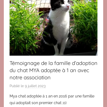
,
T
é
m
o
i
g
n
a
g
Témoignage de la famille d’adoption
e
du chat MYA adoptée à 1 an avec
s
notre association
a
d
Publié le
9 juillet 2023
p
o
a
p
Mya chat adoptée à 1 an en 2016 par une famille
r
t
qui adoptait son premier chat ;o)
B