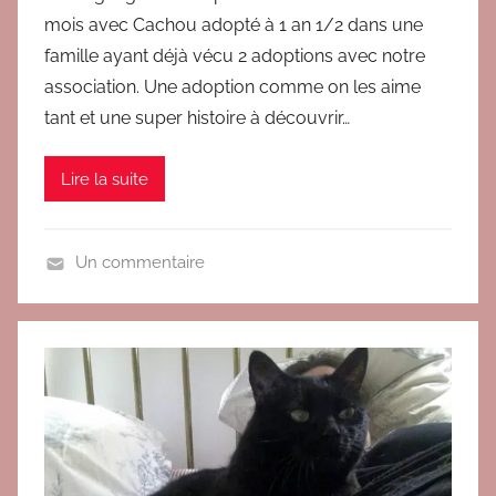
r
é
mois avec Cachou adopté à 1 an 1/2 dans une
B
m
famille ayant déjà vécu 2 adoptions avec notre
r
o
association. Une adoption comme on les aime
i
i
tant et une super histoire à découvrir…
g
g
i
n
t
Lire la suite
a
g
e
Un commentaire
s
A
a
d
d
o
o
p
p
t
t
i
i
o
o
n