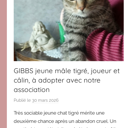
Paris
GIBBS jeune mâle tigré, joueur et
câlin, à adopter avec notre
association
Publié le
30 mars 2026
p
a
Très sociable jeune chat tigré mérite une
r
deuxième chance après un abandon cruel. Un
V