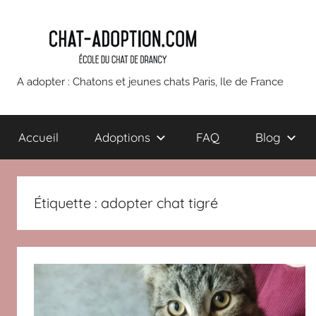
Aller
au
contenu
chatons
A adopter : Chatons et jeunes chats Paris, Ile de France
et
Accueil
Adoptions
FAQ
Blog
jeunes
chats
Étiquette :
adopter chat tigré
à
adopter