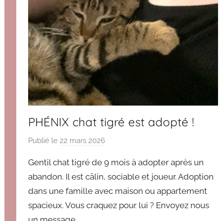
PHÉNIX chat tigré est adopté !
Publié le
22 mars 2026
p
a
Gentil chat tigré de 9 mois à adopter après un
r
abandon. Il est câlin, sociable et joueur. Adoption
B
dans une famille avec maison ou appartement
r
spacieux. Vous craquez pour lui ? Envoyez nous
i
g
un message