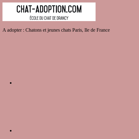
Aller
au
contenu
chatons
A adopter : Chatons et jeunes chats Paris, Ile de France
et
INSTA
jeunes
chats
à
adopter
Paris
Facebook
Devenir