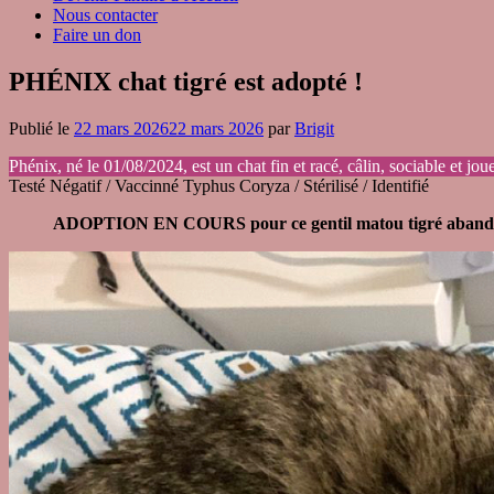
Nous contacter
Faire un don
PHÉNIX chat tigré est adopté !
Publié le
22 mars 2026
22 mars 2026
par
Brigit
Phénix, né le 01/08/2024, est un chat fin et racé, câlin, sociable et jo
Testé Négatif / Vaccinné Typhus Coryza / Stérilisé / Identifié
ADOPTION EN COURS pour ce gentil matou tigré aban