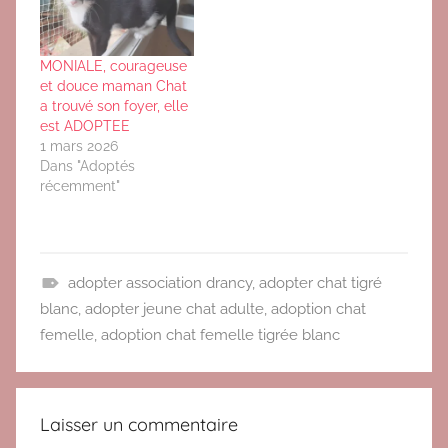
MONIALE, courageuse
et douce maman Chat
a trouvé son foyer, elle
est ADOPTEE
1 mars 2026
Dans "Adoptés
récemment"
adopter association drancy
,
adopter chat tigré
A
blanc
,
adopter jeune chat adulte
,
adoption chat
d
femelle
,
adoption chat femelle tigrée blanc
o
p
t
Laisser un commentaire
i