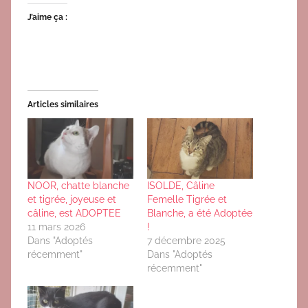
J’aime ça :
Articles similaires
NOOR, chatte blanche
ISOLDE, Câline
et tigrée, joyeuse et
Femelle Tigrée et
câline, est ADOPTEE
Blanche, a été Adoptée
11 mars 2026
!
Dans "Adoptés
7 décembre 2025
récemment"
Dans "Adoptés
récemment"