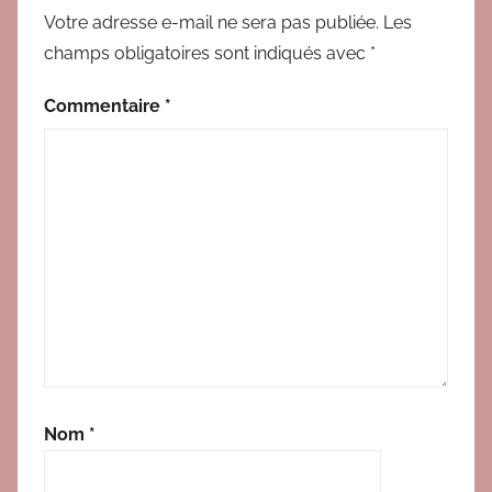
o
Votre adresse e-mail ne sera pas publiée.
Les
n
champs obligatoires sont indiqués avec
*
c
h
Commentaire
*
a
t
s
a
d
u
l
t
e
s
Nom
*