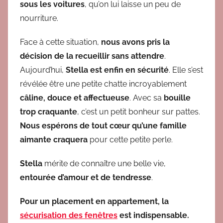
sous les voitures
,
qu
’on
lui
laisse un peu
de
nou
r
r
it
u
r
e
.
F
ac
e
à ce
t
t
e
si
t
u
ati
on,
nous avons
p
r
is la
d
éc
ision
de
la recueillir sans attendre
.
Aujourd’hui,
Stella
est
enfin
en sécurité
.
Ell
e s
’
e
st
révélée
être une petite
chatte incroyablement
câline, douce et affectueuse
. Avec sa
bouille
trop craquante
, c’est un petit bonheur sur pattes
.
Nous espéro
n
s
d
e to
u
t
cœur qu’une
famille
aimante
craquera
pour cet
te
petite
p
e
rl
e
.
Stella
mérite de
con
naît
re
u
ne belle vie
,
e
nto
u
rée
d
’
amour
et de tendresse
.
Pour un placement en appartement, la
sécurisation des fenêtres
est indispensable.