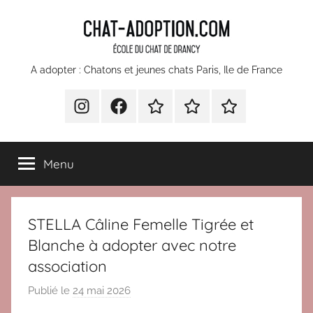
Aller
au
contenu
chatons
A adopter : Chatons et jeunes chats Paris, Ile de France
et
INSTA
Facebook
Devenir
Comment
Nos
bénévole
faire
partenaires
jeunes
pour
un
Menu
l’École
don
chats
du
à
Chat
l’Ecole
à
STELLA Câline Femelle Tigrée et
Drancy
du
Chat
Blanche à adopter avec notre
adopter
de
association
Paris
Drancy
Publié le
24 mai 2026
p
?
a