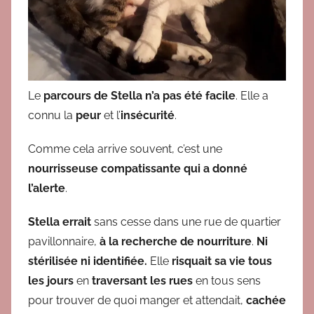
Le
parcours de Stella n
’
a pas été
facile
. Elle a
c
onn
u la
p
e
u
r
et l’
insécurité
.
Comme cela arrive
souvent, c
’
est une
nourrisseuse
compatissante
qui a
don
n
é
l
’
a
l
e
r
te
.
Ste
l
l
a
e
r
rai
t
s
a
n
s
cesse dans
une rue
d
e qu
a
r
t
i
er
p
a
v
i
llon
n
a
ir
e
,
à
l
a
r
e
che
r
che
de nourriture
.
Ni
stérilisée ni identifiée.
Elle
ri
squai
t
sa vie
tous
les
jou
rs
en
traversant les rues
en tous sens
pour trouver de quoi manger
et attendait
,
cachée