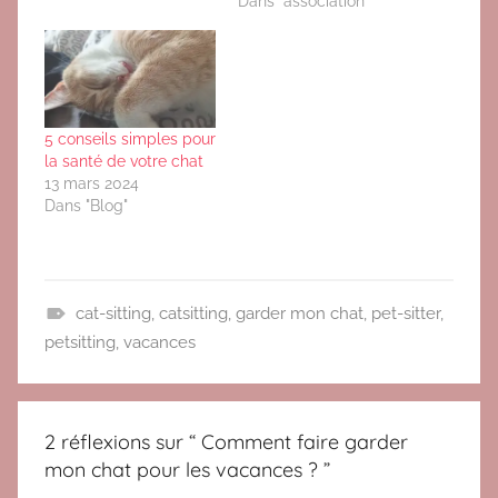
Dans "association"
5 conseils simples pour
la santé de votre chat
13 mars 2024
Dans "Blog"
cat-sitting
,
catsitting
,
garder mon chat
,
pet-sitter
,
V
petsitting
,
vacances
a
c
a
2 réflexions sur “
Comment faire garder
n
mon chat pour les vacances ?
”
c