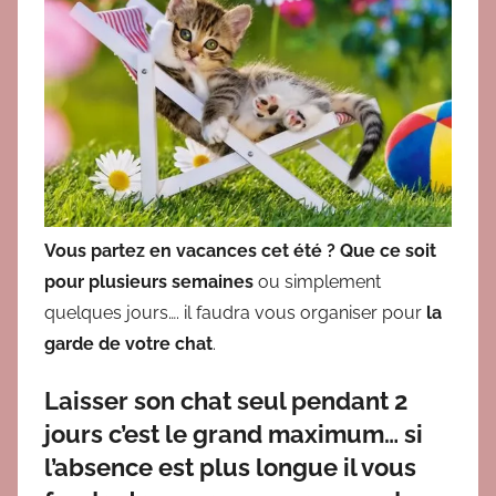
B
r
i
g
i
t
Vous partez en vacances cet été ? Que ce soit
pour plusieurs semaines
ou simplement
quelques jours…. il faudra vous organiser pour
la
garde de votre chat
.
Laisser son chat seul
pendant 2
jours c’est le grand maximum
… si
l’absence est plus longue il vous