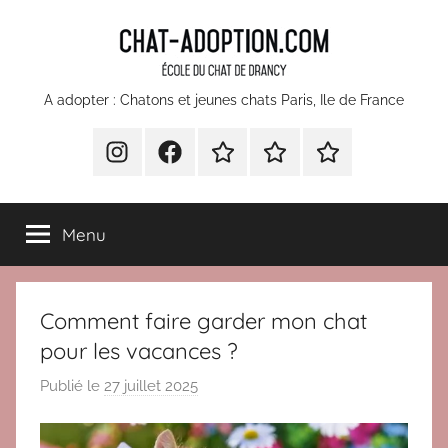
Aller
au
contenu
chatons
A adopter : Chatons et jeunes chats Paris, Ile de France
et
INSTA
Facebook
Devenir
Comment
Nos
bénévole
faire
partenaires
jeunes
pour
un
Menu
l’École
don
chats
du
à
Chat
l’Ecole
à
Comment faire garder mon chat
Drancy
du
Chat
pour les vacances ?
adopter
de
Publié le
27 juillet 2025
p
Paris
Drancy
a
?
r