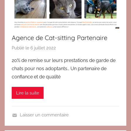
Agence de Cat-sitting Partenaire
Publié le
6 juillet 2022
p
a
20% de remise sur leurs prestations de garde de
r
chats pour nos adoptants… Un partenaire de
B
confiance et de qualité
r
i
Lire la suite
g
i
t
Laisser un commentaire
B
l