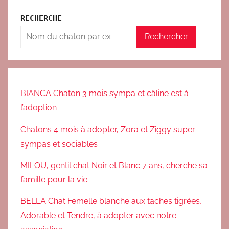
o
RECHERCHE
g
Rechercher
,
V
a
c
a
BIANCA Chaton 3 mois sympa et câline est à
n
l’adoption
c
Chatons 4 mois à adopter, Zora et Ziggy super
e
sympas et sociables
s
MILOU, gentil chat Noir et Blanc 7 ans, cherche sa
famille pour la vie
BELLA Chat Femelle blanche aux taches tigrées,
Adorable et Tendre, à adopter avec notre