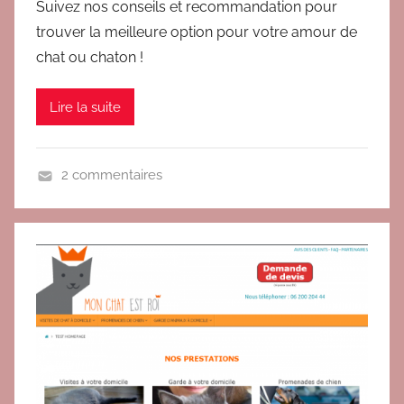
Suivez nos conseils et recommandation pour
i
t
trouver la meilleure option pour votre amour de
chat ou chaton !
Lire la suite
2 commentaires
V
a
c
a
n
c
e
s