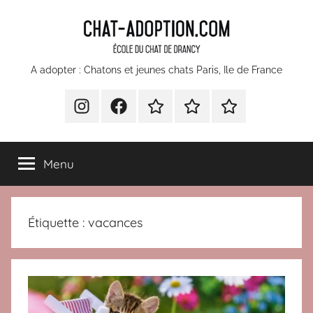
Aller
au
contenu
chatons
A adopter : Chatons et jeunes chats Paris, Ile de France
et
INSTA
Facebook
Devenir
Comment
Nos
bénévole
faire
partenaires
jeunes
pour
un
Menu
l’École
don
chats
du
à
Chat
l’Ecole
à
Étiquette :
vacances
Drancy
du
Chat
adopter
de
Paris
Drancy
?