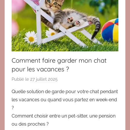
Comment faire garder mon chat
pour les vacances ?
Publié le
27 juillet 2025
p
a
Quelle solution de garde pour votre chat pendant
r
les vacances ou quand vous partez en week-end
B
?
r
Comment choisir entre un pet-sitter, une pension
i
ou des proches ?
g