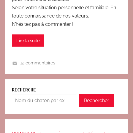
i
Selon votre situation personnelle et familiale. En
g
toute connaissance de nos valeurs.
i
t
N’hésitez pas à commenter !
Lire la suite
12 commentaires
B
l
o
RECHERCHE
g
Rechercher
,
C
o
m
p