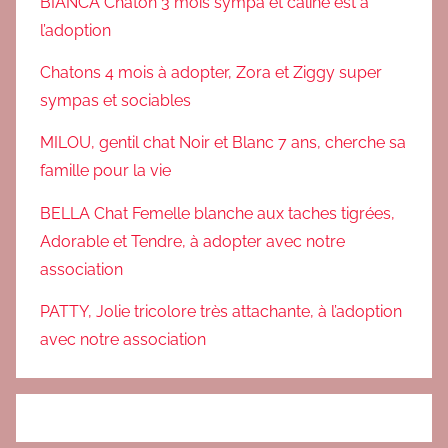
BIANCA Chaton 3 mois sympa et câline est à
o
l’adoption
r
Chatons 4 mois à adopter, Zora et Ziggy super
t
sympas et sociables
e
m
MILOU, gentil chat Noir et Blanc 7 ans, cherche sa
e
famille pour la vie
n
t
BELLA Chat Femelle blanche aux taches tigrées,
Adorable et Tendre, à adopter avec notre
association
PATTY, Jolie tricolore très attachante, à l’adoption
avec notre association