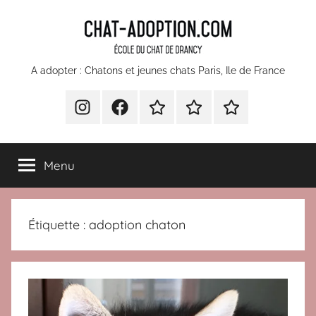
Aller
au
contenu
chatons
A adopter : Chatons et jeunes chats Paris, Ile de France
et
INSTA
Facebook
Devenir
Comment
Nos
bénévole
faire
partenaires
jeunes
pour
un
Menu
l’École
don
chats
du
à
Chat
l’Ecole
à
Étiquette :
adoption chaton
Drancy
du
Chat
adopter
de
Paris
Drancy
?