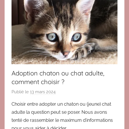
Adoption chaton ou chat adulte,
comment choisir ?
Publié le
13 mars 2024
p
a
Choisir entre adopter un chaton ou (jeune) chat
r
adulte la question peut se poser. Nous avons
B
tenté de rassembler le maximum d’informations
r
pour vous aider à décider.