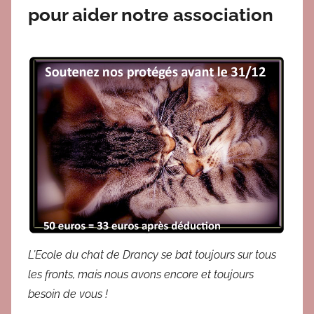
pour aider notre association
B
r
i
g
i
t
L’Ecole du chat de Drancy se bat toujours sur tous
les fronts, mais nous avons encore et toujours
besoin de vous !