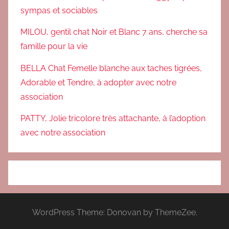
sympas et sociables
MILOU, gentil chat Noir et Blanc 7 ans, cherche sa
famille pour la vie
BELLA Chat Femelle blanche aux taches tigrées,
Adorable et Tendre, à adopter avec notre
association
PATTY, Jolie tricolore très attachante, à l’adoption
avec notre association
WordPress Theme: Donovan by ThemeZee.