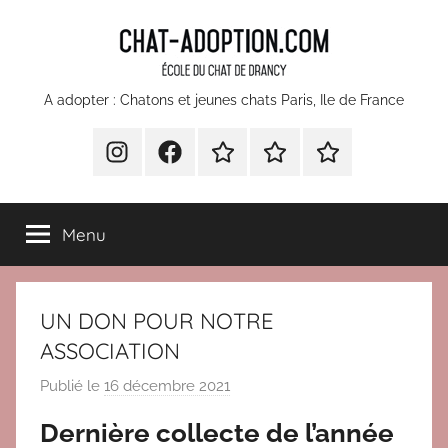
Aller
au
contenu
chatons
A adopter : Chatons et jeunes chats Paris, Ile de France
et
INSTA
Facebook
Devenir
Comment
Nos
bénévole
faire
partenaires
jeunes
pour
un
Menu
l’École
don
chats
du
à
Chat
l’Ecole
à
UN DON POUR NOTRE
Drancy
du
Chat
ASSOCIATION
adopter
de
Publié le
16 décembre 2021
p
Paris
Drancy
a
Dernière collecte de l’année
?
r