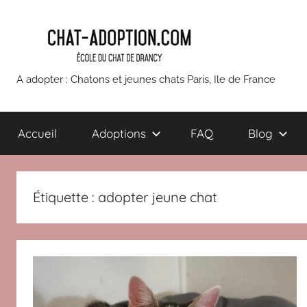
Aller
au
contenu
chatons
A adopter : Chatons et jeunes chats Paris, Ile de France
et
Accueil
Adoptions
FAQ
Blog
jeunes
chats
Étiquette :
adopter jeune chat
à
adopter