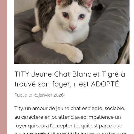
Paris
TITY Jeune Chat Blanc et Tigré à
trouvé son foyer, il est ADOPTÉ
Publié le
31 janvier 2026
p
a
Tity, un amour de jeune chat espiègle, sociable,
r
au caractère en or, attend avec impatience un
V
foyer qui saura l’accepter tel qu’il est parce que
E
R