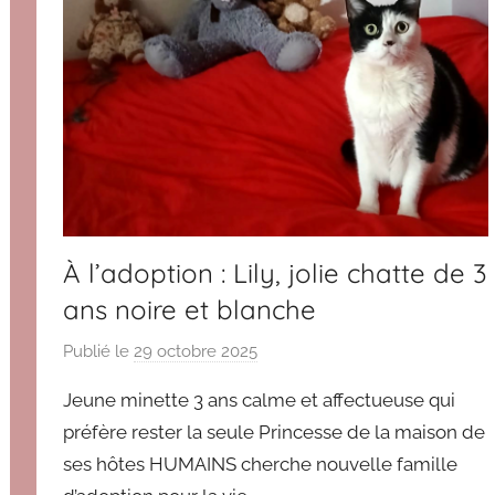
À l’adoption : Lily, jolie chatte de 3
ans noire et blanche
Publié le
29 octobre 2025
p
a
Jeune minette 3 ans calme et affectueuse qui
r
préfère rester la seule Princesse de la maison de
B
ses hôtes HUMAINS cherche nouvelle famille
r
i