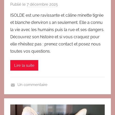
Publié le
7 décembre 2025
p
a
ISOLDE est une ravissante et câline minette tigrée
r
et blanche d’environ 1 an seulement. Elle a connu
V
la vie avec les humains puis la rue et ses dangers.
E
Découvrez son histoire et si vous craquez pour
R
elle n’hésitez pas : prenez contact et posez nous
O
toutes vos questions.
Lire la suite
Un commentaire
A
d
o
p