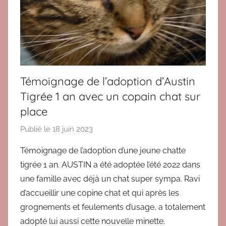
p
o
r
t
e
m
Témoignage de l’adoption d’Austin
e
Tigrée 1 an avec un copain chat sur
n
place
t
Publié le
18 juin 2023
p
a
Témoignage de l’adoption d’une jeune chatte
r
tigrée 1 an. AUSTIN a été adoptée l’été 2022 dans
B
une famille avec déjà un chat super sympa. Ravi
r
d’accueillir une copine chat et qui après les
i
grognements et feulements d’usage, a totalement
g
adopté lui aussi cette nouvelle minette.
i