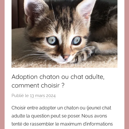
t
é
s
r
é
c
e
m
m
e
Adoption chaton ou chat adulte,
n
comment choisir ?
t
Publié le
13 mars 2024
p
a
Choisir entre adopter un chaton ou (jeune) chat
r
adulte la question peut se poser. Nous avons
B
tenté de rassembler le maximum d’informations
r