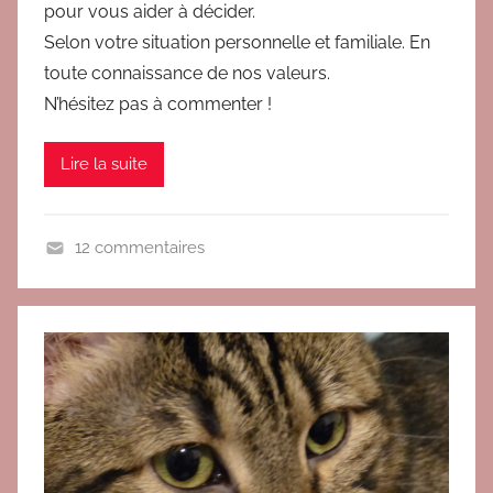
pour vous aider à décider.
i
Selon votre situation personnelle et familiale. En
g
toute connaissance de nos valeurs.
i
t
N’hésitez pas à commenter !
Lire la suite
12 commentaires
B
l
o
g
,
C
o
m