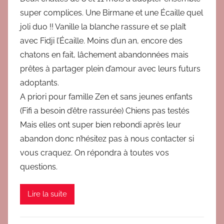
r
super complices. Une Birmane et une Écaille quel
B
joli duo !! Vanille la blanche rassure et se plaît
r
avec Fidji l’Écaille. Moins d’un an, encore des
i
chatons en fait, lâchement abandonnées mais
g
prêtes à partager plein d’amour avec leurs futurs
i
t
adoptants.
A priori pour famille Zen et sans jeunes enfants
(Fifi a besoin d’être rassurée) Chiens pas testés
Mais elles ont super bien rebondi après leur
abandon donc n’hésitez pas à nous contacter si
vous craquez. On répondra à toutes vos
questions.
Lire la suite