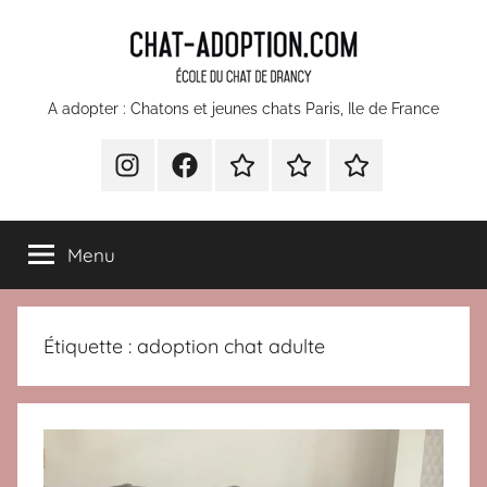
Aller
au
contenu
chatons
A adopter : Chatons et jeunes chats Paris, Ile de France
et
INSTA
Facebook
Devenir
Comment
Nos
bénévole
faire
partenaires
jeunes
pour
un
Menu
l’École
don
chats
du
à
Chat
l’Ecole
à
Étiquette :
adoption chat adulte
Drancy
du
Chat
adopter
de
Paris
Drancy
?