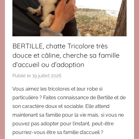
c
e
m
m
e
BERTILLE, chatte Tricolore très
n
douce et câline, cherche sa famille
t
d’accueil ou d’adoption
Publié le
19 juillet 2026
p
a
Vous aimez les tricolores et leur robe si
r
particulière ? Faites connaissance de Bertille et de
V
son caractère doux et sociable. Elle attend
E
maintenant sa famille pour la vie mais, si vous ne
R
pouvez pas adopter pour l’instant, peut-être
O
pourriez-vous être sa famille d’accueil ?