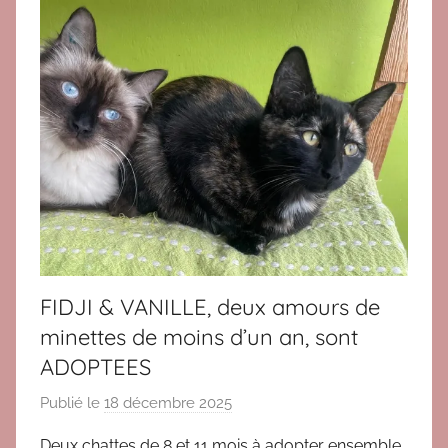
o
p
t
i
o
n
c
h
a
t
s
a
FIDJI & VANILLE, deux amours de
d
minettes de moins d’un an, sont
u
ADOPTEES
l
t
Publié le
18 décembre 2025
p
e
a
s
Deux chattes de 8 et 11 mois à adopter ensemble