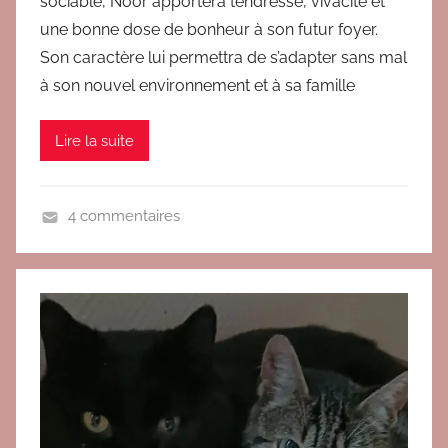
sociable, Noor apportera tendresse, vivacité et
s
V
une bonne dose de bonheur à son futur foyer.
E
Son caractère lui permettra de s’adapter sans mal
R
à son nouvel environnement et à sa famille
O
Lire la suite
4 commentaires
A
d
o
p
t
é
s
r