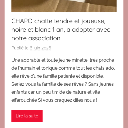
t
s
a
CHAPO chatte tendre et joueuse,
d
noire et blanc 1 an, à adopter avec
u
notre association
l
t
Publié le
6 juin 2026
p
e
a
s
Une adorable et toute jeune minette, très proche
r
de l’humain et tonique comme tout les chats ado,
V
elle rêve d’une famille patiente et disponible.
E
Seriez vous la famille de ses rêves ? Sans jeunes
R
enfants car un peu timide de nature et vite
O
effarouchée Si vous craquez dites nous !
Lire la suite