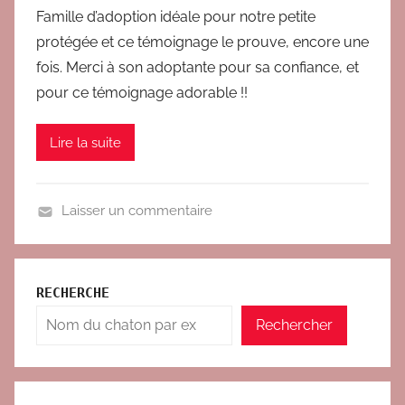
t
Famille d’adoption idéale pour notre petite
protégée et ce témoignage le prouve, encore une
fois. Merci à son adoptante pour sa confiance, et
pour ce témoignage adorable !!
Lire la suite
Laisser un commentaire
C
o
m
RECHERCHE
p
Rechercher
o
r
t
e