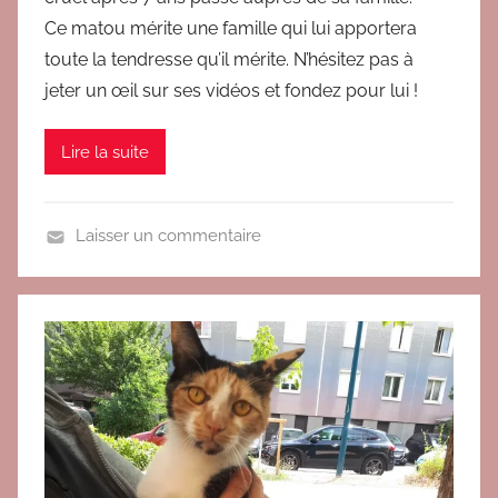
R
Ce matou mérite une famille qui lui apportera
O
toute la tendresse qu’il mérite. N’hésitez pas à
jeter un œil sur ses vidéos et fondez pour lui !
Lire la suite
Laisser un commentaire
A
d
o
p
t
é
s
r
é