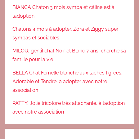
m
BIANCA Chaton 3 mois sympa et câline est à
e
l’adoption
n
Chatons 4 mois à adopter, Zora et Ziggy super
t
sympas et sociables
,
T
MILOU, gentil chat Noir et Blanc 7 ans, cherche sa
é
famille pour la vie
m
o
BELLA Chat Femelle blanche aux taches tigrées,
i
Adorable et Tendre, à adopter avec notre
g
association
n
a
PATTY, Jolie tricolore très attachante, à l’adoption
g
avec notre association
e
s
a