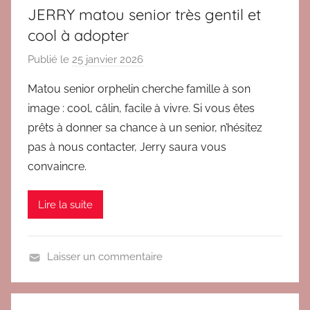
a
JERRY matou senior très gentil et
d
cool à adopter
u
l
Publié le
25 janvier 2026
p
t
a
Matou senior orphelin cherche famille à son
e
r
image : cool, câlin, facile à vivre. Si vous êtes
s
V
prêts à donner sa chance à un senior, n’hésitez
E
pas à nous contacter, Jerry saura vous
R
convaincre.
O
Lire la suite
Laisser un commentaire
A
d