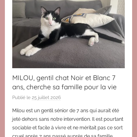
MILOU, gentil chat Noir et Blanc 7
ans, cherche sa famille pour la vie
Publié le
25 juillet 2026
p
a
Milou est un gentil sénior de 7 ans qui aurait été
r
jeté dehors sans notre intervention. Il est pourtant
V
sociable et facile à vivre et ne méritait pas ce sort
E
cruel après 7 ans passé auprès de sa famille.