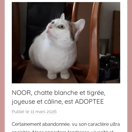
o
p
t
i
o
n
c
h
a
t
s
a
NOOR, chatte blanche et tigrée,
d
joyeuse et câline, est ADOPTEE
u
l
Publié le
11 mars 2026
p
t
a
Certainement abandonnée, vu son caractère ultra
e
r