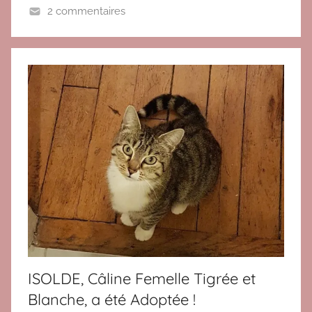
2 commentaires
A
d
o
p
t
é
s
r
é
c
e
m
m
e
ISOLDE, Câline Femelle Tigrée et
n
Blanche, a été Adoptée !
t