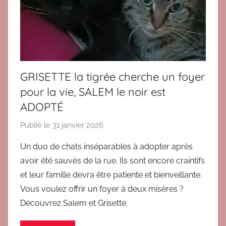
é
c
e
m
m
e
GRISETTE la tigrée cherche un foyer
n
pour la vie, SALEM le noir est
t
ADOPTÉ
Publié le
31 janvier 2026
p
a
Un duo de chats inséparables à adopter après
r
avoir été sauvés de la rue. Ils sont encore craintifs
V
et leur famille devra être patiente et bienveillante.
E
Vous voulez offrir un foyer à deux misères ?
R
Découvrez Salem et Grisette.
O