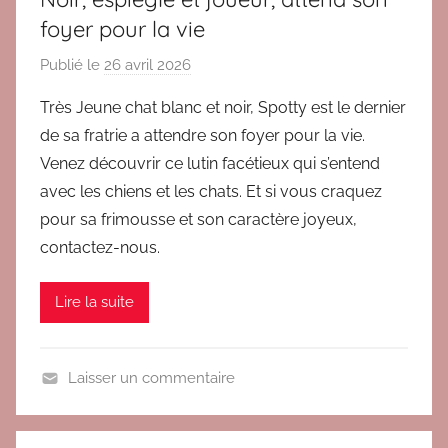
u
foyer pour la vie
l
t
Publié le
26 avril 2026
p
e
a
s
Très Jeune chat blanc et noir, Spotty est le dernier
r
de sa fratrie a attendre son foyer pour la vie.
V
Venez découvrir ce lutin facétieux qui s’entend
E
avec les chiens et les chats. Et si vous craquez
R
pour sa frimousse et son caractère joyeux,
O
contactez-nous.
Lire la suite
Laisser un commentaire
A
d