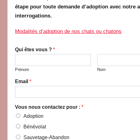
Paris
étape pour toute demande d’adoption avec notre 
interrogations.
Modalités d’adoption de nos chats ou chatons
Qui êtes vous ?
*
Prénom
Nom
à
Email
*
E
m
a
i
Vous nous contactez pour :
*
l
Q
Adoption
u
Bénévolat
i
Sauvetage-Abandon