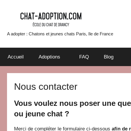
Aller
au
contenu
A adopter : Chatons et jeunes chats Paris, Ile de France
chatons
et
Accueil
Adoptions
FAQ
Blog
jeunes
chats
Nous contacter
à
Vous voulez nous poser une que
ou jeune chat ?
adopter
Merci de compléter le formulaire ci-dessous
afin de 